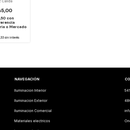
 Cálida
45,00
0,50
con
ferencia
ria o Mercado
,33
sin interés
NAVEGACIÓN
CO
Iluminacion Interior
54
Iluminacion Exterior
48
Iluminacion Comercial
inf
Materiales electricos
Onc