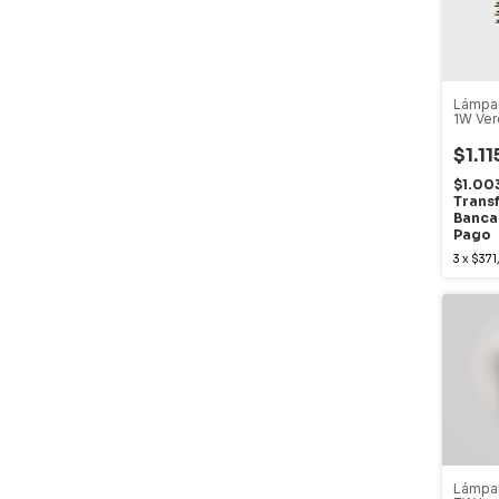
Lámpar
1W Ve
$1.1
$1.00
Trans
Banca
Pago
3
x
$371
Lámpar