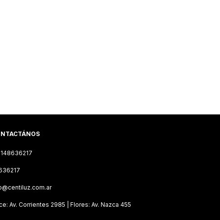
NTACTÁNOS
1148636217
636217
o@centiluz.com.ar
e: Av. Corrientes 2985 | Flores: Av. Nazca 455