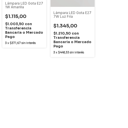
Lámpara LED Gota E27
1W Amarilla
Lámpara LED Gota E27
$1.115,00
7W Luz Fría
$1.003,50
con
$1.345,00
Transferencia
Bancaria o Mercado
$1.210,50
con
Pago
Transferencia
Bancaria o Mercado
3
x
$371,67
sin interés
Pago
3
x
$448,33
sin interés