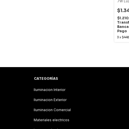
7W Luz
$1.3
$1.21
Trans
Banca
Pago
3
x
$448
CATEGORÍAS
Iluminacion Interior
Iluminacion Exterior
Iluminacion Comercial
Materiales electricos