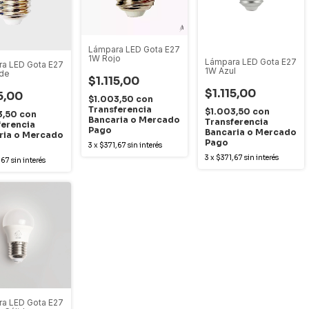
Lámpara LED Gota E27
1W Rojo
Lámpara LED Gota E27
a LED Gota E27
1W Azul
rde
$1.115,00
$1.115,00
15,00
$1.003,50
con
Transferencia
$1.003,50
con
3,50
con
Bancaria o Mercado
Transferencia
ferencia
Pago
Bancaria o Mercado
ria o Mercado
Pago
3
x
$371,67
sin interés
3
x
$371,67
sin interés
,67
sin interés
a LED Gota E27