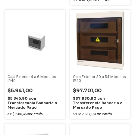
3
x
$1.629,00
sin interés
Caja Exterior 4 a 6 Módulos
Caja Exterior 30 a 54 Módulos
IP40
IP40
$5.941,00
$97.701,00
$5.346,90
con
$87.930,90
con
Transferencia Bancaria o
Transferencia Bancaria o
Mercado Pago
Mercado Pago
3
x
$1.980,33
sin interés
3
x
$32.567,00
sin interés