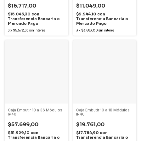
$16.717,00
$11.049,00
$15.045,30
con
$9.944,10
con
Transferencia Bancaria o
Transferencia Bancaria o
Mercado Pago
Mercado Pago
3
x
$5.572,33
sin interés
3
x
$3.683,00
sin interés
Caja Embutir 18 a 36 Módulos
Caja Embutir 10 a 18 Módulos
IP40
IP40
$57.699,00
$19.761,00
$51.929,10
con
$17.784,90
con
Transferencia Bancaria o
Transferencia Bancaria o