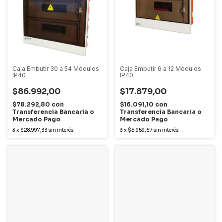
Caja Embutir 30 a 54 Módulos
Caja Embutir 6 a 12 Módulos
IP40
IP40
$86.992,00
$17.879,00
$78.292,80
con
$16.091,10
con
Transferencia Bancaria o
Transferencia Bancaria o
Mercado Pago
Mercado Pago
3
x
$28.997,33
sin interés
3
x
$5.959,67
sin interés