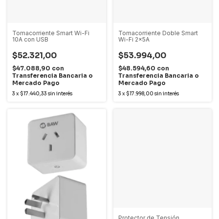
Tomacorriente Smart Wi-Fi
Tomacorriente Doble Smart
10A con USB
Wi-Fi 2x5A
$52.321,00
$53.994,00
$47.088,90
con
$48.594,60
con
Transferencia Bancaria o
Transferencia Bancaria o
Mercado Pago
Mercado Pago
3
x
$17.440,33
sin interés
3
x
$17.998,00
sin interés
Protector de Tensión