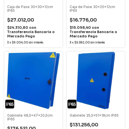
Caja de Pase 30x30x12cm
Caja de Pase 30x20x12cm
IP65
IP65
$27.012,00
$16.776,00
$24.310,80
con
$15.098,40
con
Transferencia Bancaria o
Transferencia Bancaria o
Mercado Pago
Mercado Pago
3
x
$9.004,00
sin interés
3
x
$5.592,00
sin interés
Gabinete 48,5x47x20,5cm
Gabinete 35,5x51x18cm IP65
IP65
$131.256,00
$176.521,00