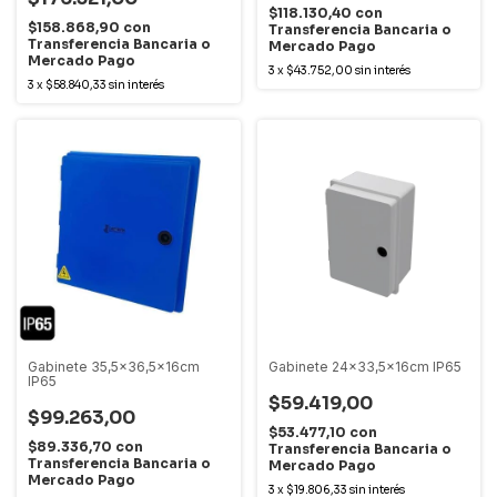
$118.130,40
con
$158.868,90
con
Transferencia Bancaria o
Transferencia Bancaria o
Mercado Pago
Mercado Pago
3
x
$43.752,00
sin interés
3
x
$58.840,33
sin interés
Gabinete 35,5x36,5x16cm
Gabinete 24x33,5x16cm IP65
IP65
$59.419,00
$99.263,00
$53.477,10
con
$89.336,70
con
Transferencia Bancaria o
Transferencia Bancaria o
Mercado Pago
Mercado Pago
3
x
$19.806,33
sin interés