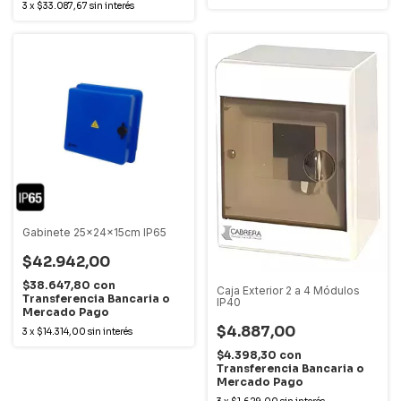
3
x
$33.087,67
sin interés
Gabinete 25x24x15cm IP65
$42.942,00
$38.647,80
con
Caja Exterior 2 a 4 Módulos
Transferencia Bancaria o
IP40
Mercado Pago
$4.887,00
3
x
$14.314,00
sin interés
$4.398,30
con
Transferencia Bancaria o
Mercado Pago