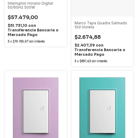
Interruptor Horario Digital
50/60Hz 500W
$57.479,00
Marco Tapa Quadra Satinado
$51.731,10
con
Std Violeta
Transferencia Bancaria o
Mercado Pago
$2.674,88
3
x
$19.159,67
sin interés
$2.407,39
con
Transferencia Bancaria o
Mercado Pago
3
x
$891,63
sin interés