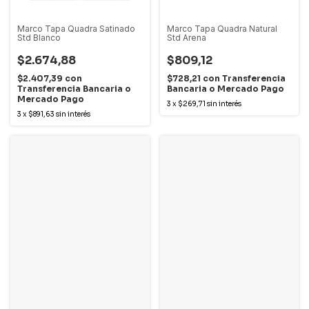
Marco Tapa Quadra Satinado
Marco Tapa Quadra Natural
Std Blanco
Std Arena
$2.674,88
$809,12
$2.407,39
con
$728,21
con
Transferencia
Transferencia Bancaria o
Bancaria o Mercado Pago
Mercado Pago
3
x
$269,71
sin interés
3
x
$891,63
sin interés