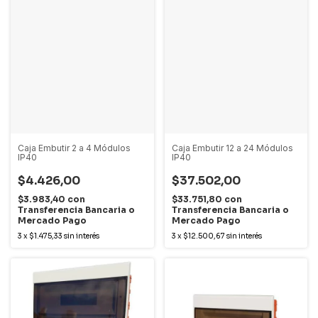
Caja Embutir 2 a 4 Módulos
Caja Embutir 12 a 24 Módulos
IP40
IP40
$4.426,00
$37.502,00
$3.983,40
con
$33.751,80
con
Transferencia Bancaria o
Transferencia Bancaria o
Mercado Pago
Mercado Pago
3
x
$1.475,33
sin interés
3
x
$12.500,67
sin interés