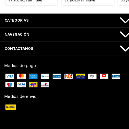
3
x
$1.079,33
sin interés
3
x
$931,67
sin interés
3
x
$1
CATEGORÍAS
NAVEGACIÓN
CONTACTÁNOS
Medios de pago
Medios de envío