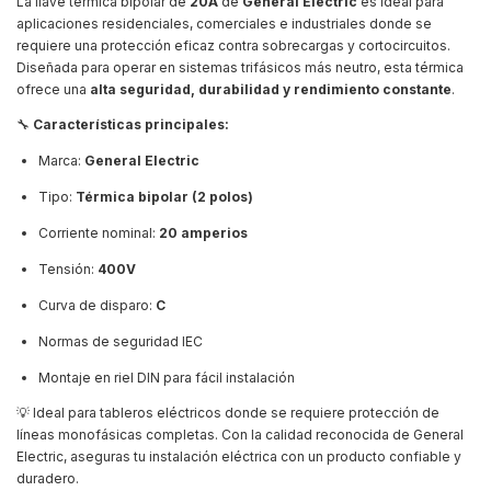
La llave térmica bipolar de
20A
de
General Electric
es ideal para
aplicaciones residenciales, comerciales e industriales donde se
requiere una protección eficaz contra sobrecargas y cortocircuitos.
Diseñada para operar en sistemas trifásicos más neutro, esta térmica
ofrece una
alta seguridad, durabilidad y rendimiento constante
.
🔧
Características principales:
Marca:
General Electric
Tipo:
Térmica bipolar (2 polos)
Corriente nominal:
20 amperios
Tensión:
400V
Curva de disparo:
C
Normas de seguridad IEC
Montaje en riel DIN para fácil instalación
💡 Ideal para tableros eléctricos donde se requiere protección de
líneas monofásicas completas. Con la calidad reconocida de General
Electric, aseguras tu instalación eléctrica con un producto confiable y
duradero.