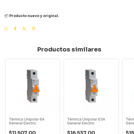
📦
Producto nuevo y original.
Productos similares
Térmica Unipolar 6A
Térmica Unipolar 63A
Térm
General Electric
General Electric
Gene
$11.507,00
$16.537,00
$1