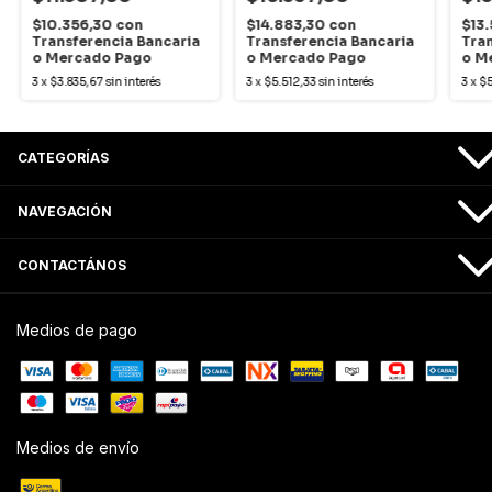
$10.356,30
con
$14.883,30
con
$13
Transferencia Bancaria
Transferencia Bancaria
Tran
o Mercado Pago
o Mercado Pago
o M
3
x
$3.835,67
sin interés
3
x
$5.512,33
sin interés
3
x
$
CATEGORÍAS
NAVEGACIÓN
CONTACTÁNOS
Medios de pago
Medios de envío